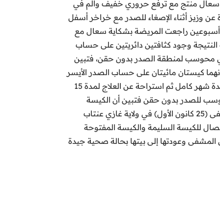
لداخلية العامة في المركز بشكاية سعال منتج مع ترفع حروري خفيف وألم في
عن وزيز أثناء الإصغاء للصدر مع خراخر أسفل
أسبوعين راجعت المريضة بشكاية سعال مع
لنتيجة وجود كثافتين دائريتين على حساب
 و 5 سم ليتم طلب استقصاء طبقي محوري محوسب لمنطقة الصدر بدون حقن، فتبين
هما كيستان مائيتان على حساب الصدر الأيسر
إحداهما مفتوحة باتجاه القصبة الرئيسية، وهنا تم العلاج بمضادات الطفيليات والصادات الحيوية ومسكنات الألم لمدة شهر كامل ثم استراحة عن العلاج لمدة 15
محوسب للصدر بدون حقن فتبين أن الكيسة
المفتوحة بدأت بالتفريغ إلى القصبة الرئيسية اليسرى مع نزف وريدي مرافق تم على أثرها تحويل المريضة إلى مشفى (25 كانون الأول) في ولاية غازي عنتاب
ئصال للكيسة السليمة والكيسة المفتوحة
 المشفى وعودتها إلى بيتها بحالة صحية جيدة