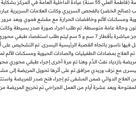
أهم الخدمات. على سبيل المثال، راجعت المريضة (فاطمة العلي 55 سنة) عيادة ا
يب (صالح الخضر) بالفحص السريري وكانت العلامات السريرية عبارة 
ية ومسكنات الألم وخافضات الحرارة مع مقشع فموي وبعد مرور 
ون وحالة عامة متوسطة. تم طلب اجراء صورة صدر بسيطة وكانت ا
الفص السفلي للرئة اليسرى أعلى الحجاب الحاجز مباشرة بأقطار 7 سم
فيها ناسور باتجاه القصبة الرئيسية اليسرى. تم التشخيص على أن
المريضة بازدياد نفث الدَّم وهنا تم مرة أخرى إجراء طبقي محوري 
من العلاج الدوائي ضمن المشفى تم إجراء فتح صدر للمريضة واست
لمفتوحة وبعد عشرة أيام من العمل الجراحي تم تخريج المريضة من