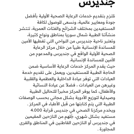
جنديرس
نلتزم بتقديم خدمات الرعاية الصحية الأولية بأفضل
جودة ومعايير عالمية، ونسعى للوصول لكافة
المستفيدين بمختلف الشرائح والفئات العمرية، تنتشر
منشآتنا الطبية شمال سوريا بمناطق ونواحٍ كثيرة،
وتعتبر ناحية جنديرس من النواحي التي تغطيها الأمين
للمساندة الإنسانية طبياً من خلال مركز الرعاية
الصحية الأولية الواقع في جنديرس والمدعوم من
الأمين للمساندة الإنسانية.
حيث يقدم المركز خدمات الرعاية الأساسية ضمن
الحاجة الطبية للمستفيدين، ويعمل على تقديم خدمة
العيادات التي توفر عيادة الداخلية والعظمية والقلبية
وغيرهن من العيادات ، فضلاً عن عيادة النسائية
والأطفال، كما يوفر المركز مخبراً للتحاليل الطبية
وصيدلية لتوزيع الأدوية بشكل مجاني بحسب الوصفات
الطبية التي يتم كتابتها من قبل الأطباء في المركز .
ويخدم مركزنا الصحي في جنديس قرابة 4.000
مستفيد بشكل شهري، جُلهم من النازحين المقيمين
في جنديرس أو النازحين القاطنين في المناطق والقرى
المجاورة .