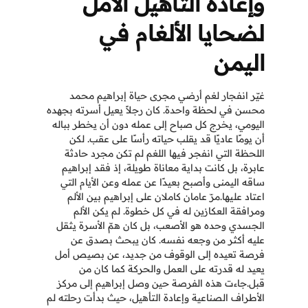
وإعادة التأهيل الأمل
لضحايا الألغام في
اليمن
غيّر انفجار لغم أرضي مجرى حياة إبراهيم محمد
محسن في لحظة واحدة. كان رجلاً يعيل أسرته بجهده
اليومي، يخرج كل صباح إلى عمله دون أن يخطر بباله
أن يومًا عاديًا قد يقلب حياته رأسًا على عقب. لكن
اللحظة التي انفجر فيها اللغم لم تكن مجرد حادثة
عابرة، بل كانت بداية معاناة طويلة، إذ فقد إبراهيم
ساقه اليمنى وأصبح بعيدًا عن عمله وعن الأيام التي
اعتاد عليها.مرّ عامان كاملان على إبراهيم بين الألم
ومرافقة العكازين له في كل خطوة. لم يكن الألم
الجسدي وحده هو الأصعب، بل كان همّ الأسرة يثقل
عليه أكثر من وجعه نفسه. كان يبحث بصدق عن
فرصة تعيده إلى الوقوف من جديد، عن بصيص أمل
يعيد له قدرته على العمل والحركة كما كان من
قبل.جاءت هذه الفرصة حين وصل إبراهيم إلى مركز
الأطراف الصناعية وإعادة التأهيل، حيث بدأت رحلته لم