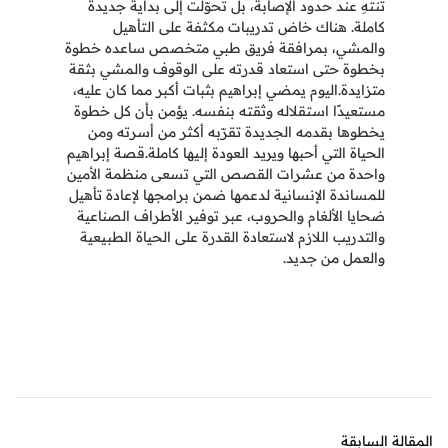
تنتهِ عند حدود الإصابة، بل تحوّلت إلى بداية جديدة
كاملة. هناك خاض تدريبات مكثفة على التأهيل
والمشي، بمرافقة فريق طبي متخصص ساعده خطوة
بخطوة حتى استعاد قدرته على الوقوف والمشي بثقة
متزايدة.اليوم يمضي إبراهيم بثبات أكبر مما كان عليه،
مستعيدًا استقلاله وثقته بنفسه. يؤمن بأن كل خطوة
يخطوها بقدمه الجديدة تقرّبه أكثر من أسرته ومن
الحياة التي أحبها ويريد العودة إليها كاملة.قصة إبراهيم
واحدة من عشرات القصص التي تسعى منظمة الأمين
للمساندة الإنسانية لدعمها ضمن برامجها لإعادة تأهيل
ضحايا الألغام والحروب، عبر توفير الأطراف الصناعية
والتدريب اللازم لاستعادة القدرة على الحياة الطبيعية
والعمل من جديد.
المقالة السابقة