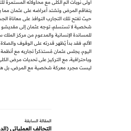
أولى نوبات ألم الكلى مع محاولاته المستمرة لل
يتفاقم المرض وتشتد أعراضه على عثمان مما يض
حيث تفتح تلك التجارب النوافذ على معاناة 
شخصية لا تستسلم، توجه عثمان إلى مقديشو بع
للمساندة الإنسانية والمدعوم من مركز الملك سلم
الألم، فقد بدأ يُظهر قدرته على الوقوف والصلاة 
اليوم، يجلس عثمان مُستذكراً تجاربه مع أنظمة ا
وباحترافية، مع التركيز على تحديات مرض الكلى 
ليست مجرد معركة شخصية مع المرض، بل هي قصة
المقالة السابقة
التحالف العملياتي (الد