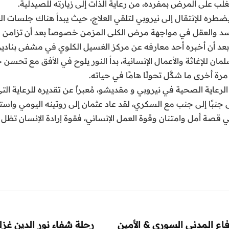
تغلب على المرض بمفرده، من رعاية الذات إلى زيارته للصيدلية.
طره للإنتقال إلى نيروبي لتلقي العلاج، حيث يبدأ هناك جلسات ال
الجسد والعقل في مواجهة مرض الكلى المزمن خصوصاً بعد أن تزا
د أن أخبره أحد معارفه عن مركز الغسيل الكلوي في مشفى بنادير 
ان للإغاثة والأعمال الإنسانية، بدأ النور يلوح في الأفق مع تحسن حا
مرة أخرى ما شكَّل تحولًا هامًا في حياته.
لرعاية الصحية في نيروبي و مقديشو، مُعبراً عن تقديره للرعاية الت
جنبًا إلى جنب مع السكري، لقد عاد عثمان إلى روتينه اليومي واستع
 أمل وامتنان وقوة العمل الإنساني، فقوة إرادة الإنسان تظل ق
فاع المدني السوري & الأمين
رحلة شفاء نور الدين غز