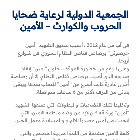
الجمعية الدولية لرعاية ضحايا
الحروب والكوارث – الأمين
في آب من عام 2012 ، أصيب صديق الشهيد “أمين
حرصوني” برصاص قناص النظام السوري في شوارع
أريحا.
وعلى الرغم من خطورة الموقف، حاول “أمين” إنقاذ
صديقه الذي أصيب برصاص قناص النظام، إلا أن رصاصة
أُخرى غادرة كانت أسرع من “أمين” ليُصاب بعدها ويبقى
يعاني من النزف لأكثر من 6 ساعات متواصلة.
وتخليداً لتلك التضحيات والبطولات التي صنعها الشهيد
“أمين” ورفاقه كان لابد من ولادة منظمة الأمين، التي
اتخدت من أمين مصدراً للإلهام والمساندة وعمل الخير.
كلمة الأمين مشتقة من اللغة العربية الفصحى والتي