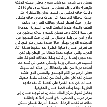
غسان دیب شاھین هو شاب سوري يحكي قصته الملیئة
بالإصرار والأمل. وُلِد غسان في مدینة یبرود عام 1996،
وكانت حیاته تمضي في نسیم الأمان والاستقرار حتى
جاءت اللحظة الحاسمة التي غیرت مجرى حیاته بشكل
جذري، حيثُ اضطر غسان وعائلته للفرار من ویلات
العنف والدمار عندما اندلعت الحرب السوریة المدمرة
في سنة 2011، وجد غسان نفسه وأسرته يبحثون عن
مأوى آمن في بلدة عرسال في لبنان، حیث اندمجوا في
المجتمع اللاجئ وبدأوا حیاةً جدیدة بمنزل متواضع، كان
قد تعرض غسان لإصابة خطیرة بعد سقوط قذیفة أثناء
الحرب والتي أصابته بعدة شظایا في البطن ولم تكن
ھذه مجرد إصابة بل كانت بدایة لمعاناته الطویلة، فقد
تسببت في مشاكل بولیة وتشكل حصى في كلیته مما
أضاف مزیدًا من الألم والمعاناة إلى حیاته المأساویة،
فعلى الرغم من الألم الجسدي والنفسي الذي عاشه
غسان فقد كان یعاني أیضًا من تحدیات مادیة صعبة،
حیث لم یكن لدیه القدرة على تغطیة تكالیف علاجه
الطويلة، وھنا بدأت قصة غسان الحقيقية.
بفضل تمویل مركز الملك سلمان، تم توجیه غسان إلى
مركز عرسال الصحي، الذي أصبح أملاً له ولعائلته
ھناك، تم تقدیم الرعایة الصحیة اللازمة لغسان بشكل