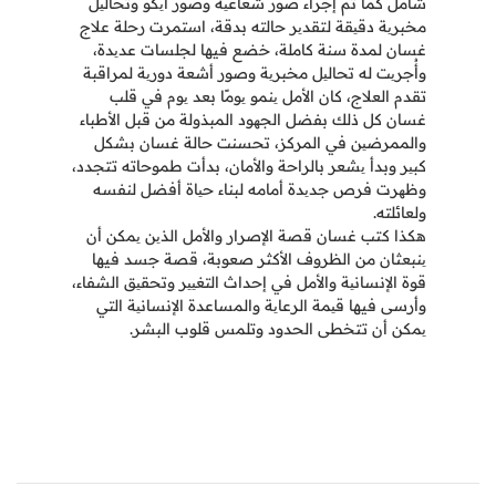
شامل كما تم إجراء صور شعاعیة وصور ایكو وتحالیل
مخبریة دقیقة لتقدیر حالته بدقة، استمرت رحلة علاج
غسان لمدة سنة كاملة، خضع فيها لجلسات عدیدة،
وأُجریت له تحالیل مخبریة وصور أشعة دوریة لمراقبة
تقدم العلاج، كان الأمل ینمو یومًا بعد یوم في قلب
غسان كل ذلك بفضل الجھود المبذولة من قبل الأطباء
والممرضین في المركز، تحسنت حالة غسان بشكل
كبیر وبدأ یشعر بالراحة والأمان، بدأت طموحاته تتجدد،
وظھرت فرص جدیدة أمامه لبناء حیاة أفضل لنفسه
ولعائلته.
هكذا كتب غسان قصة الإصرار والأمل الذین یمكن أن
ینبعثان من الظروف الأكثر صعوبة، قصة جسد فيها
قوة الإنسانیة والأمل في إحداث التغییر وتحقیق الشفاء،
وأرسى فيها قیمة الرعایة والمساعدة الإنسانیة التي
یمكن أن تتخطى الحدود وتلمس قلوب البشر.