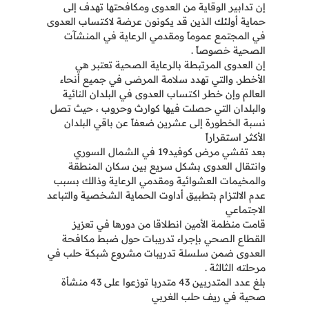
إن تدابير الوقاية من العدوى ومكافحتها تهدف إلى
حماية أولئك الذين قد يكونون عرضة لاكتساب العدوى
في المجتمع عموماً ومقدمي الرعاية في المنشآت
الصحية خصوصاً .
إن العدوى المرتبطة بالرعاية الصحية تعتبر هي
الأخطر. والتي تهدد سلامة المرضى في جميع أنحاء
العالم وإن خطر اكتساب العدوى في البلدان النائية
والبلدان التي حصلت فيها كوارث وحروب ، حيث تصل
نسبة الخطورة إلى عشرين ضعفاً عن باقي البلدان
الأكثر استقراراً
بعد تفشي مرض كوفيد19 في الشمال السوري
وانتقال العدوى بشكل سريع بين سكان المنطقة
والمخيمات العشوائية ومقدمي الرعاية وذالك بسبب
عدم الالتزام بتطبيق أداوت الحماية الشخصية والتباعد
الاجتماعي
قامت منظمة الأمين انطلاقا من دورها في تعزيز
القطاع الصحي بإجراء تدريبات حول ضبط مكافحة
العدوى ضمن سلسلة تدريبات مشروع شبكة حلب في
مرحلته الثالثة .
بلغ عدد المتدربين 43 متدربا توزعوا على 43 منشأة
صحية في ريف حلب الغربي