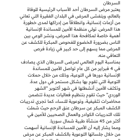
السرطان
يعتبر مرض السرطان أحد الأسباب الرئيسية للوفاة
بالعالم، ويتفشى المرض في البلدان الفقيرة التي تعاني
من أزمات إنسانية، وانطلاقاً من إدراكها لمدى خطورة
هذا المرض. تولي منظمة الأمين للمساندة الإنسانية
أهمية خاصة لمكافحة هذا المرض، ونشر الوعي بين
الناس بضرورة الخضوع للفحوص المبكرة للكشف عن
المرض مما يسهم إلى حد كبير في زيادة فرص
التعافي منه.
بمناسبة اليوم العالمي لمرضى السرطان الذي يصادف
في 4 فبراير من كل عام تواصل الأمين للمساندة
الإنسانية دورها في التوعية، وذلك من خلال حملات
التوعية التي تقوم بها بشكل مستمر في دول عدة.
وتكثف الأمين أنشطتها في شهر أكتوبر “الشهر
الوردي” حيث تقوم بتنظيم فعاليات عديدة تتضمن
محاضرات تثقيفية، وتوعوية للنساء، كما تجري تدريبات
الكشف المبكر عن سرطان عنق الرحم حيث شملت
تلك التدريبات الكوادر والعمال الصحيين للأمين في
أكثر من 45 منشأة طبية شمال سوريا.
ومما يشار إليه أن الأمين للمساندة الإنسانية أسهمت
من خلال جلساتها التوعوية بالكشف المبكر عن مرض