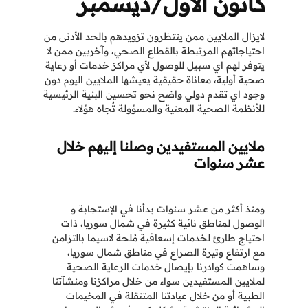
كانون الأول/ديسمبر
لايزال الملايين ممن ينتظرون تزويدهم بالحد الأدنى من
احتياجاتهم المرتبطة بالقطاع الصحي، وآخريين ممن لا
يتوفر لهم اي سبيل للوصول لأي مراكز خدمات أو رعاية
صحية أولية، معاناة حقيقية يعيشها الملايين اليوم دون
وجود اي تقدم دولي واضح نحو تحسين البنية الرئيسية
للأنظمة الصحية المعنية والمسؤولة تُجاه هؤلاء.
ملايين المستفيدين وصلنا إليهم خلال
عشر سنوات
ومنذ أكثر من عشر سنوات بدأنا في الإستجابة و
الوصول لمناطق نائية كثيرة في شمال سوريا، ذات
احتياج طارئ لخدمات إسعافية مُلحة لاسيما بالتزامن
مع ارتفاع وتيرة الصراع في مناطق شمال سوريا،
وساهمت كوادرنا بإيصال خدمات الرعاية الصحية
لملايين المستفيدين سواء من خلال مراكزنا ومنشآتنا
الطبية أو من خلال عيادتنا المتنقلة في المخيمات