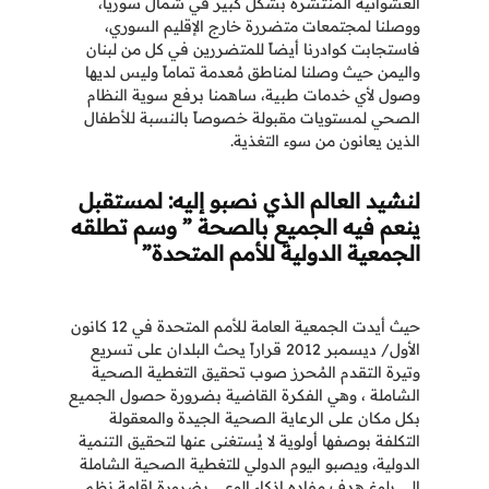
العشوائية المنتشرة بشكل كبير في شمال سوريا،
ووصلنا لمجتمعات متضررة خارج الإقليم السوري،
فاستجابت كوادرنا أيضاً للمتضررين في كل من لبنان
واليمن حيث وصلنا لمناطق مُعدمة تماماً وليس لديها
وصول لأي خدمات طبية، ساهمنا برفع سوية النظام
الصحي لمستويات مقبولة خصوصاً بالنسبة للأطفال
الذين يعانون من سوء التغذية.
لنشيد العالم الذي نصبو إليه: لمستقبل
ينعم فيه الجميع بالصحة ” وسم تطلقه
الجمعية الدولية للأمم المتحدة”
حيث أيدت الجمعية العامة للأمم المتحدة في 12 كانون
الأول/ ديسمبر 2012 قراراً يحث البلدان على تسريع
وتيرة التقدم المُحرز صوب تحقيق التغطية الصحية
الشاملة ، وهي الفكرة القاضية بضرورة حصول الجميع
بكل مكان على الرعاية الصحية الجيدة والمعقولة
التكلفة بوصفها أولوية لا يُستغنى عنها لتحقيق التنمية
الدولية، ويصبو اليوم الدولي للتغطية الصحية الشاملة
إلى بلوغ هدف مفاده إذكاء الوعي بضرورة إقامة نظم