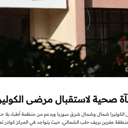
آة صحية لاستقبال مرضى الكولي
 الكوليرا شمال وشمال شرق سوريا وبدعم من منظمة أطباء بلا حدود
منطقة عفرين بريف حلب الشمالي، حيث يتواجد في المركز كوادر ت