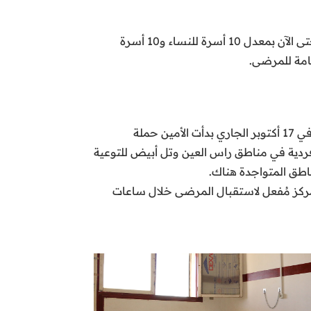
كما يقدم المركز الخدمات العلاجية لمرضى الكوليرا سواء الحالات المشتبهة أو المثبتة منها، وذلك بسعة 20 سرير حتى الآن بمعدل 10 أسرة للنساء و10 أسرة
عامة للمرضى.
تنشط الأمين للمساندة الإنسانية بجهود كبيرة وعلى مناطق جغرافية واسعة لمواجهة مرض الكوليرا، حيث أطلقت في 17 أكتوبر الجاري بدأت الأمين حملة
ردية في مناطق راس العين وتل أبيض للتوعية
اطق المتواجدة هناك.
المركز مُفعل لاستقبال المرضى خلال ساعات