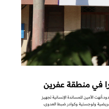
را في منطقة عفرين
،أنهت الأمين للمساندة الإنسانية تجهيز
مريضية ولوجستية وكوادر ضبط العدوى،