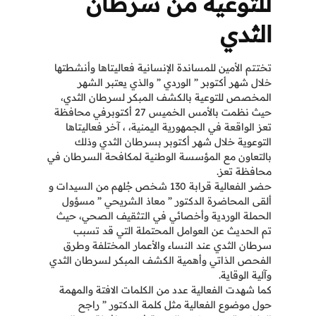
للتوعية من سرطان
الثدي
تختتم الأمين للمساندة الإنسانية فعاليتاها وأنشطتها
خلال شهر أكتوبر ” الوردي ” والذي يعتبر الشهر
المخصص للتوعية بالكشف المبكر لسرطان الثدي،
حيث نظمت بالأمس الخميس 27 أكتوبرفي محافظة
تعز الواقعة في الجمهورية اليمنية، ، آخر فعاليتاها
التوعوية خلال شهر أكتوبر بسرطان الثدي وذلك
بالتعاون مع المؤسسة الوطنية لمكافحة السرطان في
محافظة تعز.
حضر الفعالية قرابة 130 شخص جُلهم من السيدات و
ألقى المحاضرة الدكتور ” معاذ الشريحي ” مسؤول
الحملة الوردية وأخصائي في التثقيف الصحي، حيث
تم الحديث عن العوامل المحتملة التي قد تسبب
سرطان الثدي عند النساء والأعمار المختلفة وطرق
الفحص الذاتي وأهمية الكشف المبكر لسرطان الثدي
وآلية الوقاية.
كما شهدت الفعالية عدد من الكلمات الافتة والمهمة
حول موضوع الفعالية مثل كلمة الدكتور ” راجح