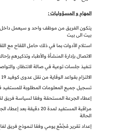
المهام و المسؤوليات :
يتكون الفريق من موظف واحد و سيعمل داخل ال
بيت الى بيت
استلام الأدوات بما في ذلك حامل اللقاح مع 
الاتصال بإدارة المنشأة والأطباء وتذكيرهم بإح
تنفيذ جلسات توعية في صالة الانتظار، والتواصل 
الالتزام بقواعد الوقاية من نقل عدوى كوفيد 19 بما في ذلك ارتداء قناع، وغسل اليدين بالماء والصابون، أو استخدام المطهرات بشكل متكرر.
تسجيل جميع المعلومات المطلوبة للمستفيد في
إعطاء الجرعة المستحقة وفقا لسياسة فريق لق
مراقبة المستفيد لمدة 20 
الحالة
إعداد تقرير مُجًمَّع يومي وفقا لنموذج فريق لفا