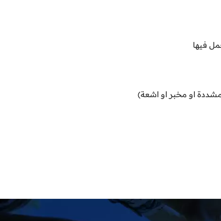
مل فيها
شددة او مخبر او اشعة)