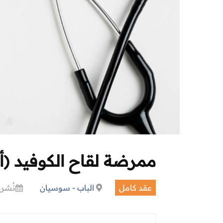
ممرضة لقاح الكوفيد (أ
عقد كامل
الباب - سوسيان
نُشرت في 9