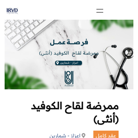
ممرضة لقاح الكوفيد
(أنثى)
عقد كامل
اعزاز - شمارين