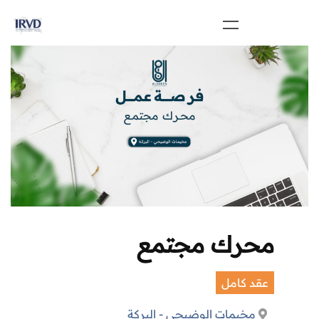
محرك مجتمع
عقد كامل
مخيمات الوضيحي - البركة