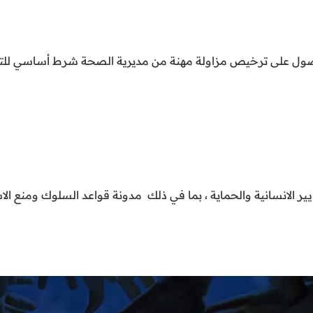
( الحصول على ترخيص مزاولة مهنة من مديرية الصحة شرط أساسي لل
ايير الانسانية والحماية ، بما في ذلك مدونة قواعد السلوك ومنع ال