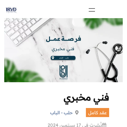
فني مخبري
عقد كامل
حلب - الباب
نُشرت في 17 سبتمبر، 2024