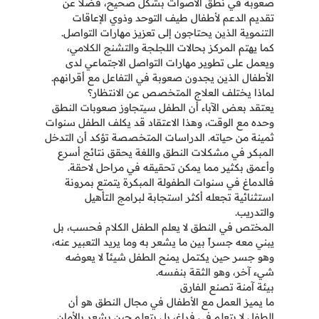
صعوبة في نطق الأصوات بشكل صحيح، فضلاً عن
تقديم الدعم لأطفال طيف التوحد وذوي الإعاقات
التنموية الذين يحتاجون إلى تعزيز مهارات التواصل.
كما يهتم المركز بحالات اللجلجة والتشنج الكلامي،
ويعمل على تطوير مهارات التواصل الاجتماعي لدى
الأطفال الذين يجدون صعوبة في التفاعل مع أقرانهم.
لماذا يختلف العلاج المتخصص عن الانتظار؟
يعتقد بعض الآباء أن الطفل سيتجاوز صعوبات النطق
وحده مع الوقت، وهذا الاعتقاد قد يكلف الطفل سنوات
ثمينة من حياته. الدراسات المتخصصة تؤكد أن التدخل
المبكر في مشكلات النطق واللغة يحقق نتائج أسرع
وأعمق بكثير مما يمكن تحقيقه في مراحل لاحقة.
فالدماغ في سنوات الطفولة المبكرة يتمتع بمرونة
استثنائية تجعله أكثر استجابة لبرامج التأهيل
والتدريب.
المختص في النطق لا يعلم الطفل الكلام فحسب، بل
يبني معه جسراً بين ما يشعر به وما يريد التعبير عنه،
وهو جسر حين يكتمل يمنح الطفل شيئاً لا يعوضه
شيء آخر، وهو الثقة بنفسه.
بيئة آمنة تصنع الفارق
ما يميز العمل مع الأطفال في مجال النطق هو أن
الطفل لا يتعلم في فراغ، بل يتعلم حين يشعر بالأمان