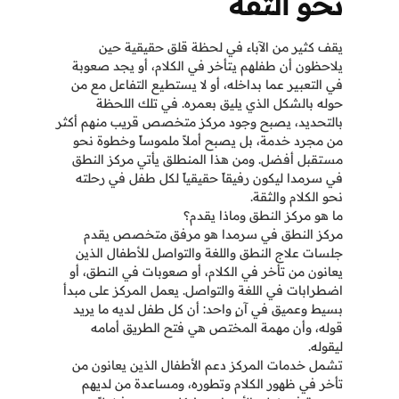
نحو الثقة
يقف كثير من الآباء في لحظة قلق حقيقية حين
يلاحظون أن طفلهم يتأخر في الكلام، أو يجد صعوبة
في التعبير عما بداخله، أو لا يستطيع التفاعل مع من
حوله بالشكل الذي يليق بعمره. في تلك اللحظة
بالتحديد، يصبح وجود مركز متخصص قريب منهم أكثر
من مجرد خدمة، بل يصبح أملاً ملموساً وخطوة نحو
مستقبل أفضل. ومن هذا المنطلق يأتي مركز النطق
في سرمدا ليكون رفيقاً حقيقياً لكل طفل في رحلته
نحو الكلام والثقة.
ما هو مركز النطق وماذا يقدم؟
مركز النطق في سرمدا هو مرفق متخصص يقدم
جلسات علاج النطق واللغة والتواصل للأطفال الذين
يعانون من تأخر في الكلام، أو صعوبات في النطق، أو
اضطرابات في اللغة والتواصل. يعمل المركز على مبدأ
بسيط وعميق في آنٍ واحد: أن كل طفل لديه ما يريد
قوله، وأن مهمة المختص هي فتح الطريق أمامه
ليقوله.
تشمل خدمات المركز دعم الأطفال الذين يعانون من
تأخر في ظهور الكلام وتطوره، ومساعدة من لديهم