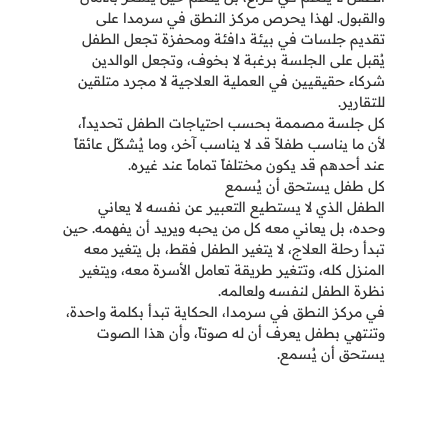
والقبول. لهذا يحرص مركز النطق في سرمدا على
تقديم جلسات في بيئة دافئة ومحفزة تجعل الطفل
يُقبل على الجلسة برغبة لا بخوف، وتجعل الوالدين
شركاء حقيقيين في العملية العلاجية لا مجرد متلقين
للتقارير.
كل جلسة مصممة بحسب احتياجات الطفل تحديداً،
لأن ما يناسب طفلاً قد لا يناسب آخر، وما يُشكّل عائقاً
عند أحدهم قد يكون مختلفاً تماماً عند غيره.
كل طفل يستحق أن يُسمع
الطفل الذي لا يستطيع التعبير عن نفسه لا يعاني
وحده، بل يعاني معه كل من يحبه ويريد أن يفهمه. حين
تبدأ رحلة العلاج، لا يتغير الطفل فقط، بل يتغير معه
المنزل كله، وتتغير طريقة تعامل الأسرة معه، ويتغير
نظرة الطفل لنفسه ولعالمه.
في مركز النطق في سرمدا، الحكاية تبدأ بكلمة واحدة،
وتنتهي بطفل يعرف أن له صوتاً، وأن هذا الصوت
يستحق أن يُسمع.