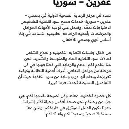
عفرين – سوريا
نقدم في مركز الرعاية الصحية الأولية في بعدنلي –
عفرين – سوريا، خدمات مسح سوء التغذية لتشخيص
الاحتياجات بدقة، ونعمل على توعية الأمهات الحوامل
والمرضعات بأهمية الرضاعة الطبيعية، لنساعد في بناء
أساس قوي وصحي للأطفال.
من خلال جلسات التغذية التكميلية والعلاج الشامل
لحالات سوء التغذية الحاد والمتوسط والشديد، نحن
هنا لنقدم لكم الدعم والرعاية التي تحتاجونها في كل
مرحلة من مراحل التعافي. نُدرك أهمية النظافة وكيفية
تعزيزها، ونعلم أنها درب وقاية من سوء التغذية حيث أنّ
التفاصيل البسيطة
تُحدث فرقاً كبيراً.
كل خطوة نخطوها معك، وكل نصيحة نقدمها لكم، هي
جزء من رحلتكم نحو صحة أفضل وحياة أكثر إشراقاً.
دعونا نكون الدليل الموثوق في طريقكم، ولنبنِ معاً
مستقبلاً صحياً وسعيداً لكم ولعائلاتكم.