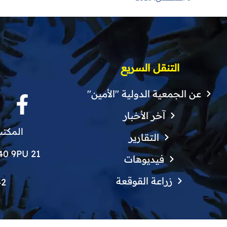
صحية
التنقل السريع
عن الجمعية الدولية "الأمين"
آخر الأخبار
المكتب
التقارير
21 Finchley Grove, Manchester, M40 9PU
فيديوهات
زراعة القوقعة
42