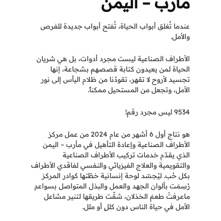
مأرب – اليمن
عندما تُغلق أبواب الحياة، تُفتح أبواب جديدة للفرص
والأمل.
الأطراف الصناعية ليست مجرد أدوات، بل هي شريان
الحياة لمن يعيدون كتابة قصصهم بشجاعة، إنها
تجسيد لأروح لا تقهر، تقودُنا من ظلام اليأس إلى نور
الأمل، وتجعل من المستحيل ممكناً.
9534 ليس مجرد رقم!
هو نتاج أول 6 أشهر من عام 2024 من عمل مركز
الأطراف الصناعية وإعادة التأهيل في مأرب – اليمن
الذي يقدّم خدمات تركيب الأطراف الصناعية
والتقويمية والعلاج الفيزيائي والنفسي لفاقدي الأطراف
بكل حُب. ليُجسّد لوحة إنسانية خطّتها كوادر المركز
رُسِمَت بألوان الجهد والعمل والبذل المتواصل بسواعدٍ
ماعرفتْ طعمَ الخذلان، شقّت طريقها لتنير مشاعل
الأمل في حياة الناس دون كللٍ أو ملل.