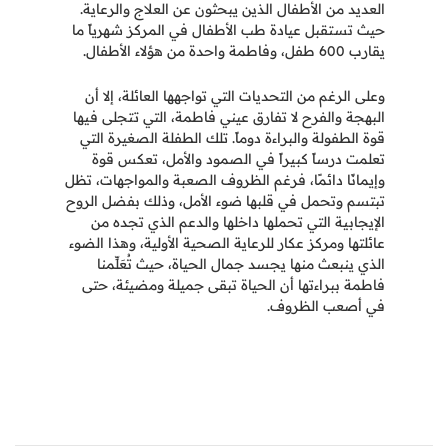
العديد من الأطفال الذين يبحثون عن العلاج والرعاية.
حيث تستقبل عيادة طب الأطفال في المركز شهرياً ما
يقارب 600 طفل، وفاطمة واحدة من هؤلاء الأطفال.
وعلى الرغم من التحديات التي تواجهها العائلة، إلا أن
البهجة والفرح لا تفارق عيني فاطمة، التي تتجلى فيها
قوة الطفولة والبراءة دوماً. تلك الطفلة الصغيرة التي
تعلمت درساً كبيراً في الصمود والأمل، تعكس قوة
وإيمانًا دائمًا، فرغم الظروف الصعبة والمواجهات، تظل
تبتسم وتحمل في قلبها ضوء الأمل، وذلك بفضل الروح
الإيجابية التي تحملها داخلها والدعم الذي تجده من
عائلتها ومركز عكار للرعاية الصحية الأولية، وهذا الضوء
الذي ينبعث منها يجسد جمال الحياة، حيث تُعَلِّمنا
فاطمة ببراءتها أن الحياة تبقى جميلة ومضيئة، حتى
في أصعب الظروف.