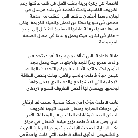
فاطمة هي زهرة بريئة بعثت الأمل في قلب عائلتها رغم
الظروف القاسية. وُلدت فاطمة في بلدة عرسال في
لبنان، وسط أحضان عائلتها التي انتقلت من مدينة
حمص في سوريا بحثًا عن الأمان والحياة الكريمة، ولكن
قدرها دفعها برفقة عائلتها الصغيرة للانتقال إلى ببنين
– عكار في لبنان، حيث يعمل والدها في مجال الصحة
المجتمعية.
عائلة فاطمة، التي تتألف من سبعة أفراد، تجد في
والدها عمرو رمزًا للجد والاجتهاد، حيث يعمل بجد
لتأمين احتياجاتهم الأساسية. ورغم التحديات المالية،
تنبض حياة فاطمة بالحب والأمل، وذلك بفضل الطاقة
الإيجابية التي تعيشها مع والدها، الذي يعمل جاهدًا
ليحميها ويضمن لها أفضل الظروف للنمو والازدهار.
عانت فاطمة مؤخرا من وعكة صحية سببت لها ارتفاع
في درجات الحرارة وسعال شديد، نتيجة لظروف
السكن الصعبة وتقلبات الطقس في المنطقة، الأمر
الذي جعل عائلة فاطمة تزور عيادة الأطفال في مركز
عكار للرعاية الصحية الأولية حيث وجدوا الرعاية اللازمة
والتشخيص الدقيق لحالة فاطمة، التي كانت واحدة من