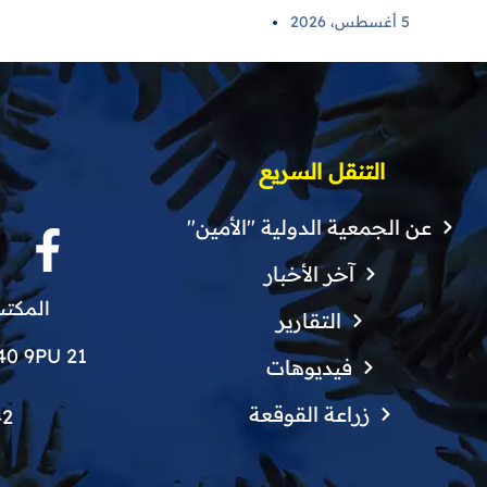
الكلى لمرضى اللاذقية في 6 مراكز
5 أغسطس، 2026
صحية
التنقل السريع
عن الجمعية الدولية "الأمين"
آخر الأخبار
المكتب
التقارير
21 Finchley Grove, Manchester, M40 9PU
فيديوهات
زراعة القوقعة
42