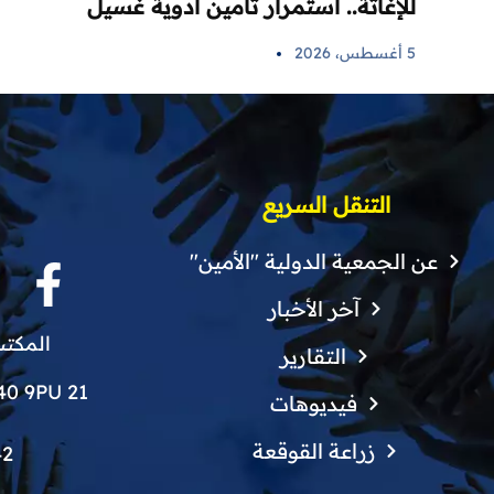
للإغاثة.. استمرار تأمين أدوية غسيل
الكلى لمرضى اللاذقية في 6 مراكز
5 أغسطس، 2026
صحية
التنقل السريع
عن الجمعية الدولية "الأمين"
آخر الأخبار
المكتب
التقارير
21 Finchley Grove, Manchester, M40 9PU
فيديوهات
زراعة القوقعة
42