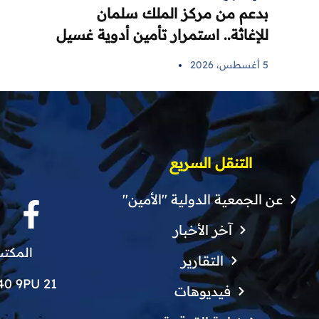
بدعم من مركز الملك سلمان
للإغاثة.. استمرار تأمين أدوية غسيل
الكلى لمرضى اللاذقية في 6 مراكز
5 أغسطس، 2026
صحية
التنقل السريع
عن الجمعية الدولية "الأمين"
آخر الأخبار
المكتب
التقارير
21 Finchley Grove, Manchester, M40 9PU
فيديوهات