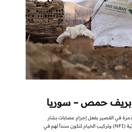
ير بريف حمص – سوريا
مدمرة في القصير بفعل إجرام عصابات بشار
الأسد والميليشيات الطائفية،كنا هناك لنمدّ لهم يد العون في أصعب الظروف، فرقنا واصلت توزيع السلال غير الغذائية (NFI) وتركيب الخيام لتكون سنداً لهم في