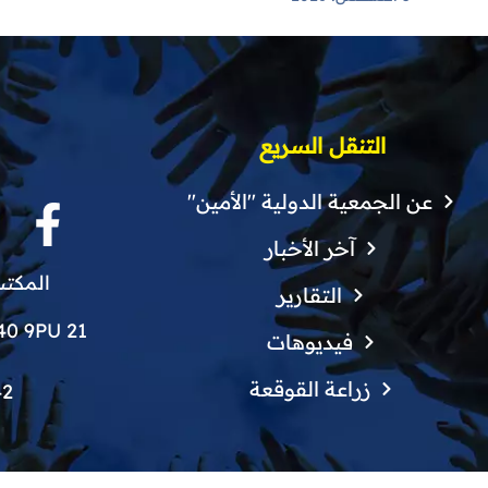
صحية
التنقل السريع
عن الجمعية الدولية "الأمين"
آخر الأخبار
المكتب
التقارير
21 Finchley Grove, Manchester, M40 9PU
فيديوهات
زراعة القوقعة
42