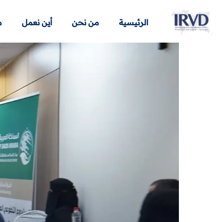
الرئيسية
من نحن
أين نعمل
م